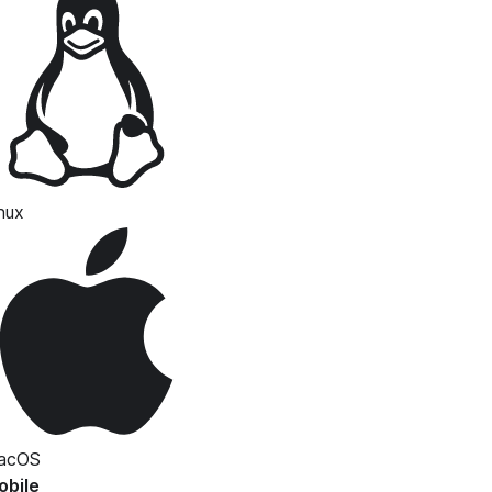
nux
acOS
obile